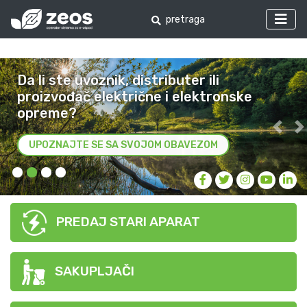
Da li ste uvoznik, distributer ili
proizvođač električne i elektronske
opreme?
Preth
S
UPOZNAJTE SE SA SVOJOM OBAVEZOM
PREDAJ STARI APARAT
SAKUPLJAČI