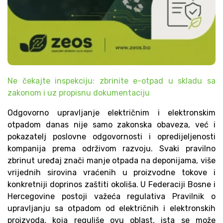
Ne čekajte inspekciju: zbrinite e-otpad u skladu sa
zakonom i uz propisnu dokumentaciju
Odgovorno upravljanje električnim i elektronskim
otpadom danas nije samo zakonska obaveza, već i
pokazatelj poslovne odgovornosti i opredijeljenosti
kompanija prema održivom razvoju. Svaki pravilno
zbrinut uređaj znači manje otpada na deponijama, više
vrijednih sirovina vraćenih u proizvodne tokove i
konkretniji doprinos zaštiti okoliša. U Federaciji Bosne i
Hercegovine postoji važeća regulativa Pravilnik o
upravljanju sa otpadom od električnih i elektronskih
proizvoda, koja reguliše ovu oblast, ista se može