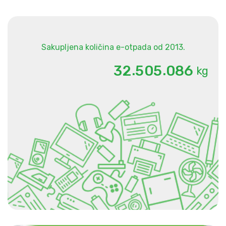
Sakupljena količina e-otpada od 2013.
.
.
3
2
5
0
5
0
8
6
kg