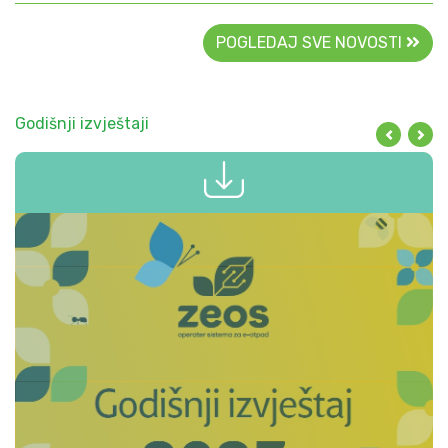
POGLEDAJ SVE NOVOSTI
Godišnji izvještaji
2025
Pretho
Slj