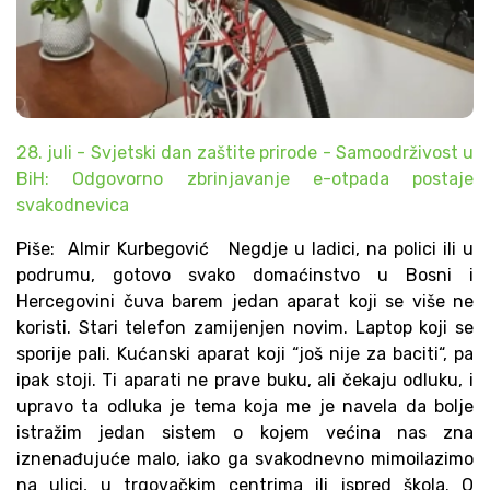
28. juli - Svjetski dan zaštite prirode - Samoodrživost u
BiH: Odgovorno zbrinjavanje e-otpada postaje
svakodnevica
Piše: Almir Kurbegović Negdje u ladici, na polici ili u
podrumu, gotovo svako domaćinstvo u Bosni i
Hercegovini čuva barem jedan aparat koji se više ne
koristi. Stari telefon zamijenjen novim. Laptop koji se
sporije pali. Kućanski aparat koji “još nije za baciti“, pa
ipak stoji. Ti aparati ne prave buku, ali čekaju odluku, i
upravo ta odluka je tema koja me je navela da bolje
istražim jedan sistem o kojem većina nas zna
iznenađujuće malo, iako ga svakodnevno mimoilazimo
na ulici, u trgovačkim centrima ili ispred škola. O