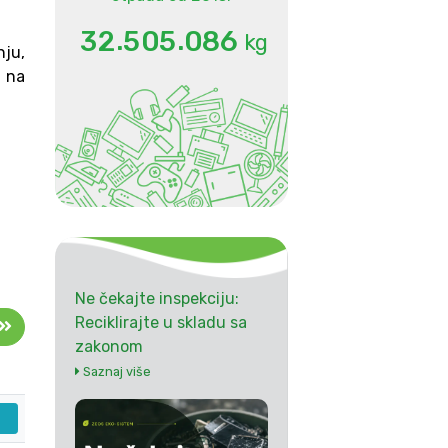
.
.
3
2
5
0
5
0
8
6
kg
nju,
a na
Ne čekajte inspekciju:
Reciklirajte u skladu sa
zakonom
Saznaj više