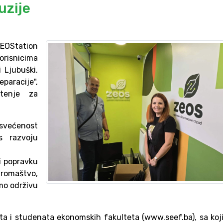
uzije
EOStation
korisnicima
 Ljubuški.
eparacije",
štenje za
većenost
s razvoju
i popravku
romaštvo,
mo održivu
a i studenata ekonomskih fakulteta (www.seef.ba), sa ko