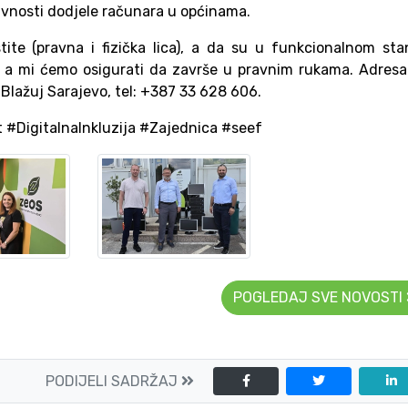
tivnosti dodjele računara u općinama.
tite (pravna i fizička lica), a da su u funkcionalnom sta
, a mi ćemo osigurati da završe u pravnim rukama. Adres
Blažuj Sarajevo, tel: +387 33 628 606.
#DigitalnaInkluzija #Zajednica #seef
POGLEDAJ SVE NOVOSTI
PODIJELI SADRŽAJ