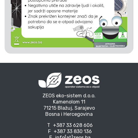
ZEOS eko-sistem d.o.o.
Kamenolom 11
71215 Blažuj, Sarajevo
Bosna i Hercegovina
T
+387 33 628 606
F
+387 33 830 136
E
info[at]zeos.ba