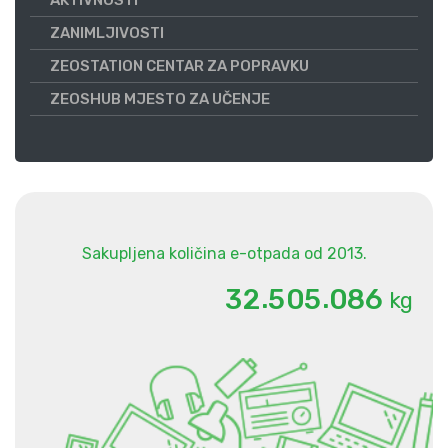
AKTIVNOSTI
ZANIMLJIVOSTI
ZEOSTATION CENTAR ZA POPRAVKU
ZEOSHUB MJESTO ZA UČENJE
Sakupljena količina e-otpada od 2013.
.
.
3
2
5
0
5
0
8
6
kg