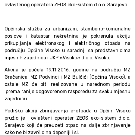
ovlaštenog operatera ZEOS eko-sistem d.o.o. Sarajevo
Općinska služba za urbanizam, stambeno-komunalne
poslove i katastar nekretnina je pokrenula akciju
prikupljanja elektronskog i električnog otpada na
području Općine Visoko u saradnji sa predstavnicima
mjesnih zajednica i JKP «Visoko» d.o.o. Visoko.
Akcija je počela 19.11.2016. godine na području MZ
Gračanica, MZ Podvinci i MZ Bulčići (Općina Visoko), a
ostale MZ će biti realizovane u narednom periodu
prema ranije dogovorenom rasporedu za svaku mjesnu
zajednicu.
Podršku akciji zbrinjavanja e-otpada u Općini Visoko
pružio je i ovlašteni operater ZEOS eko-sistem d.o.o.
Sarajevo koji će preuzeti otpad na dalje zbrinjavanje
kako ne bi završio na deponiji i sl.