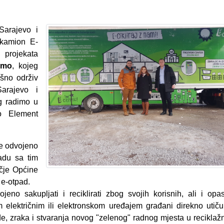
Sarajevo i
 kamion E-
u projekata
imo
, kojeg
šno održiv
arajevo i
g radimo u
ko Element
je odvojeno
ladu sa tim
učje Općine
 e-otpad.
ojeno sakupljati i reciklirati zbog svojih korisnih, ali i opa
 električnim ili elektronskom uređajem građani direkno utič
ode, zraka i stvaranja novog "zelenog" radnog mjesta u recikla