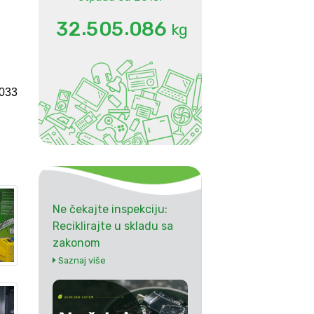
.
.
3
2
5
0
5
0
8
6
kg
 033
Ne čekajte inspekciju:
Reciklirajte u skladu sa
zakonom
Saznaj više