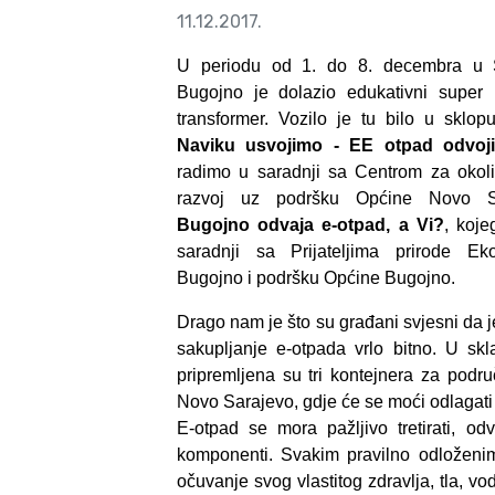
11.12.2017.
U periodu od 1. do 8. decembra u 
Bugojno je dolazio edukativni super
transformer. Vozilo je tu bilo u sklop
Naviku usvojimo - EE otpad odvoj
radimo u saradnji sa Centrom za okoli
razvoj uz podršku Općine Novo S
Bugojno odvaja e-otpad, a Vi?
, koje
saradnji sa Prijateljima prirode E
Bugojno i podršku Općine Bugojno.
Drago nam je što su građani svjesni da 
sakupljanje e-otpada vrlo bitno. U sk
pripremljena su tri kontejnera za podr
Novo Sarajevo, gdje će se moći odlagati
E-otpad se mora pažljivo tretirati, odv
komponenti. Svakim pravilno odloženim
očuvanje svog vlastitog zdravlja, tla, v