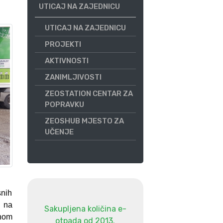
UTICAJ NA ZAJEDNICU
UTICAJ NA ZAJEDNICU
PROJEKTI
AKTIVNOSTI
ZANIMLJIVOSTI
ZEOSTATION CENTAR ZA
POPRAVKU
ZEOSHUB MJESTO ZA
UČENJE
snih
u na
Sakupljena količina e-
žnom
otpada od 2013.