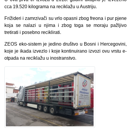
cca 19.520 kilograma na reciklažu u Austriju.
Frižideri i zamrzivači su vrlo opasni zbog freona i pur pjene
koja se nalazi u njima i zbog toga se moraju pažljivo
tretirati i posebno reciklirati.
ZEOS eko-sistem je jedino društvo u Bosni i Hercegovini,
koje je ikada izvezlo i koje kontinuirano izvozi ovu vrstu e-
otpada na reciklažu u inostranstvo.