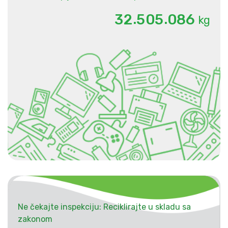
.
.
3
2
5
0
5
0
8
6
kg
Ne čekajte inspekciju: Reciklirajte u skladu sa
zakonom