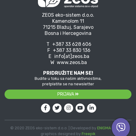
ZEOS eko-sistem d.o.o.
Kamenolom 11
71215 Blažuj, Sarajevo
Bosna i Hercegovina
T
+387 33 628 606
F
+387 33 830 136
E
info[at]zeos.ba
W
www.zeos.ba
PRIDRUŽITE NAM SE!
Budite u toku sa našim aktivnostima,
pretplatite se na newsletter
PRIJAVA
© 2020 ZEOS eko-sistem d.o.o. | Developed by
ENIGMA
| Vector
graphics designed by
Freepik