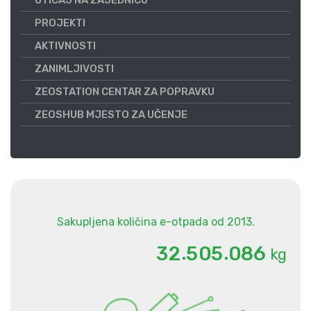
PROJEKTI
AKTIVNOSTI
ZANIMLJIVOSTI
ZEOSTATION CENTAR ZA POPRAVKU
ZEOSHUB MJESTO ZA UČENJE
Sakupljena količina e-otpada od 2013.
.
.
3
2
5
0
5
0
8
6
kg