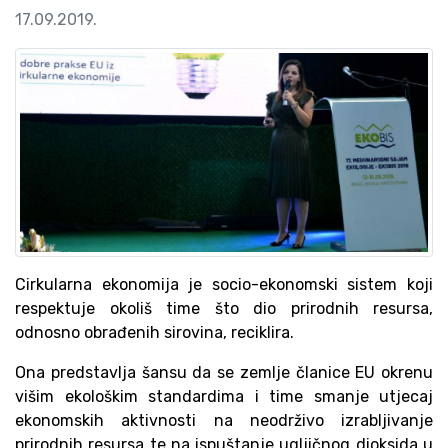
17.09.2019.
Cirkularna ekonomija je socio-ekonomski sistem koji
respektuje okoliš time što dio prirodnih resursa,
odnosno obrađenih sirovina, reciklira.
Ona predstavlja šansu da se zemlje članice EU okrenu
višim ekološkim standardima i time smanje utjecaj
ekonomskih aktivnosti na neodrživo izrabljivanje
prirodnih resursa te na ispuštanje ugljičnog dioksida u