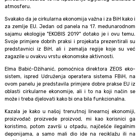
atmosferu.
Svakako da je cirkularna ekonomija važna i za BiH kako i
za zemlje EU. Jedan od panela na 17. međunarodnom
sajamu ekologije "EKOBIS 2019" dotako je i ovu temu.
Svoje primjere dobrih praksi i projekata prezentirali su
predstavnici iz BiH, ali i zemalja regije koje su već
zagazile u ovakvu vrstu ekonomske aktivnosti.
Elma Babić-Džihanić, pomoćnica direktora ZEOS eko-
sistem, ispred Udruženja operatera sistema FBiH, na
ovom panelu je predstavila primjere dobre prakse EU iz
oblasti cirkularne ekonomije, ali i to na koji način se
može i treba djelovati kako bi ona bila funkcionalna.
Kazala je kako u našoj trenutnoj linearnoj ekonomiji,
proizvođač proizvede proizvod, mi kao korisnici ga
koristimo, potom završi u otpadu, najčešće ilegalnim
deponijama, a samo mali dio ide na reciklažu ili na