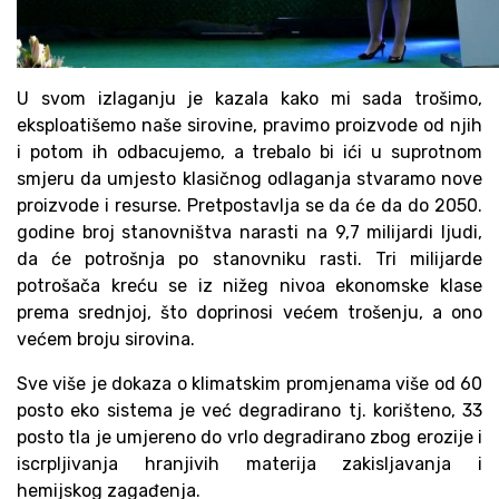
U svom izlaganju je kazala kako mi sada trošimo,
eksploatišemo naše sirovine, pravimo proizvode od njih
i potom ih odbacujemo, a trebalo bi ići u suprotnom
smjeru da umjesto klasičnog odlaganja stvaramo nove
proizvode i resurse. Pretpostavlja se da će da do 2050.
godine broj stanovništva narasti na 9,7 milijardi ljudi,
da će potrošnja po stanovniku rasti. Tri milijarde
potrošača kreću se iz nižeg nivoa ekonomske klase
prema srednjoj, što doprinosi većem trošenju, a ono
većem broju sirovina.
Sve više je dokaza o klimatskim promjenama više od 60
posto eko sistema je već degradirano tj. korišteno, 33
posto tla je umjereno do vrlo degradirano zbog erozije i
iscrpljivanja hranjivih materija zakisljavanja i
hemijskog zagađenja.