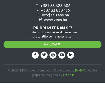
T
+387 33 628 606
F
+387 33 830 136
E
info[at]zeos.ba
W
www.zeos.ba
PRIDRUŽITE NAM SE!
Budite u toku sa našim aktivnostima,
pretplatite se na newsletter
PRIJAVA
© 2020 ZEOS eko-sistem d.o.o. | Developed by
ENIGMA
| Vector
graphics designed by
Freepik