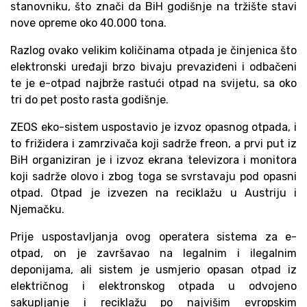
stanovniku, što znači da BiH godišnje na tržište stavi
nove opreme oko 40.000 tona.
Razlog ovako velikim količinama otpada je činjenica što
elektronski uređaji brzo bivaju prevaziđeni i odbačeni
te je e-otpad najbrže rastući otpad na svijetu, sa oko
tri do pet posto rasta godišnje.
ZEOS eko-sistem uspostavio je izvoz opasnog otpada, i
to frižidera i zamrzivača koji sadrže freon, a prvi put iz
BiH organiziran je i izvoz ekrana televizora i monitora
koji sadrže olovo i zbog toga se svrstavaju pod opasni
otpad. Otpad je izvezen na reciklažu u Austriju i
Njemačku.
Prije uspostavljanja ovog operatera sistema za e-
otpad, on je završavao na legalnim i ilegalnim
deponijama, ali sistem je usmjerio opasan otpad iz
električnog i elektronskog otpada u odvojeno
sakupljanje i reciklažu po najvišim evropskim