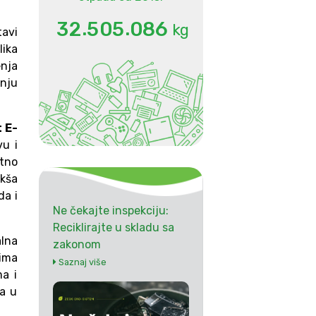
.
.
3
2
5
0
5
0
8
6
kg
tavi
lika
enja
anju
 E-
vu i
tno
kša
da i
Ne čekajte inspekciju:
Reciklirajte u skladu sa
lna
zakonom
cima
Saznaj više
a i
ma u