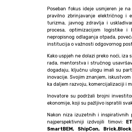
Poseban fokus ideje usmjeren je na 
pravilno zbrinjavanje električnog i
turizma, javnog zdravlja i usklađiva
procesa, optimizacijom logistike i
nepropisnog odlaganja otpada, povećanj
institucija o važnosti odgovornog po
Kako uspjeh ne dolazi preko noći, iza s
rada, mentorstva i stručnog usavrša
događaju, ključnu ulogu imali su part
inovacije. Svojim znanjem, iskustvom 
ka daljem razvoju, komercijalizaciji i
Inovatore su podržali brojni investito
ekonomije, koji su pažljivo ispratili sv
Nakon niza izuzetnih i inspirativnih 
najperspektivniji izdvojili timovi:
ET
SmartBEM, ShipCon, Brick.Bloc