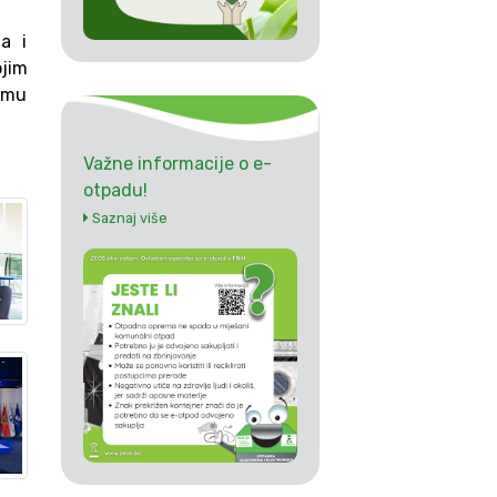
a i
ojim
temu
Važne informacije o e-
otpadu!
Saznaj više