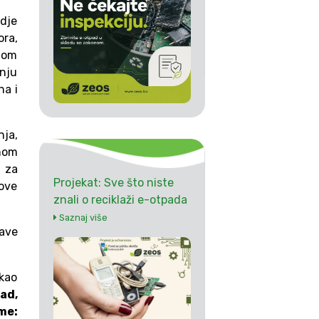
gdje
ra,
ijom
nju
na i
nja,
lnom
a za
Projekat: Sve što niste
move
znali o reciklaži e-otpada
Saznaj više
lave
 kao
ad,
me: