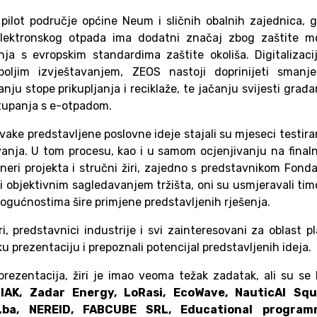
pilot područje općine Neum i sličnih obalnih zajednica, 
 elektronskog otpada ima dodatni značaj zbog zaštite mo
nja s evropskim standardima zaštite okoliša. Digitalizac
 boljim izvještavanjem, ZEOS nastoji doprinijeti smanje
u stope prikupljanja i reciklaže, te jačanju svijesti građa
stupanja s e-otpadom.
vake predstavljene poslovne ideje stajali su mjeseci testira
vanja. U tom procesu, kao i u samom ocjenjivanju na fina
neri projekta i stručni žiri, zajedno s predstavnikom Fond
i objektivnim sagledavanjem tržišta, oni su usmjeravali ti
 mogućnostima šire primjene predstavljenih rješenja.
ri, predstavnici industrije i svi zainteresovani za oblast p
aku prezentaciju i prepoznali potencijal predstavljenih ideja.
prezentacija, žiri je imao veoma težak zadatak, ali su se
IAK, Zadar Energy, LoRasi, EcoWave, NauticAI Squ
k.ba, NEREID, FABCUBE SRL, Educational program