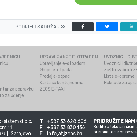
PODIJELI SADRŽAJ
AJEDNICU
UPRAVLJANJE E-OTPADOM
UVOZNICI I DIS
dnicu
Upravljanje e-otpadom
Uvoznici i distr
Grupe e-otpada
Zašto izabrati 
Predaj e-otpad
Lista e-opreme
Karta sa kontejnerima
Naknade za uprav
ntar za popravku
ZEOS E-TAXI
o za učenje
PRIDRUŽITE NAM 
-sistem d.o.o.
T
+387 33 628 606
Budite u toku sa našim 
om 11
F
+387 33 830 136
pretplatite se na newsl
ažuj, Sarajevo
E
info[at]zeos.ba