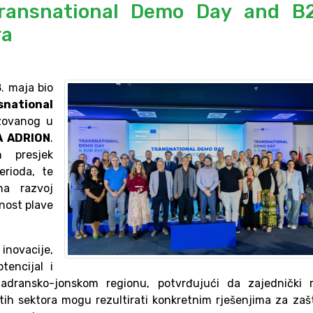
Transnational Demo Day and B
ra
. maja bio
snational
izovanog u
A ADRION
.
 presjek
erioda, te
na razvoj
nost plave
inovacije,
tencijal i
dransko-jonskom regionu, potvrđujući da zajednički r
tih sektora mogu rezultirati konkretnim rješenjima za zaš