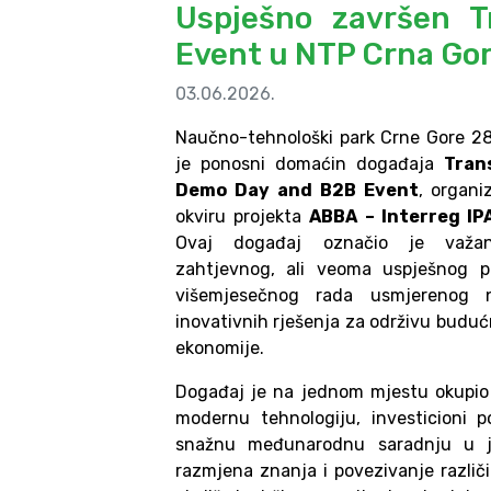
Uspješno završen 
Event u NTP Crna Go
03.06.2026.
Naučno-tehnološki park Crne Gore 28
je ponosni domaćin događaja
Tran
Demo Day and B2B Event
, organ
okviru projekta
ABBA – Interreg IP
Ovaj događaj označio je važan
zahtjevnog, ali veoma uspješnog p
višemjesečnog rada usmjerenog 
inovativnih rješenja za održivu buduć
ekonomije.
Događaj je na jednom mjestu okupio 
modernu tehnologiju, investicioni po
snažnu međunarodnu saradnju u ja
razmjena znanja i povezivanje različi