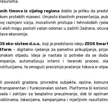
 resursima.
nih timova iz cijelog regiona
dobilo je priliku da preds
okom proteklih mjeseci. Umjesto klasičnih prezentacija, pub
noj razmjeni vizija, inovativnih pristupa i tehnoloških rješ
ni alati mogu postati važan oslonac u zaštiti Jadrana, očuv
plave ekonomije.
OS eko-sistem d.o.o.
, koji je predstavio ideju
ZEOS Smart
atform
– digitalno rješenje za pametno prikupljanje, prija
tronskom otpadu. Ideja je nastala iz potrebe da se doda
mpanije, automatizuju interni i terenski procesi, ola
nstitucijama, te omogući preciznije praćenje tokova e-otpa
li povezati građane, privredne subjekte, općine, komuna
 transparentan i funkcionalan sistem. Platforma bi korisni
pada i zahtjev za besplatno preuzimanje, dok bi općinam
količinama, lokacijama, kampanjama i mjerljivim rezultati