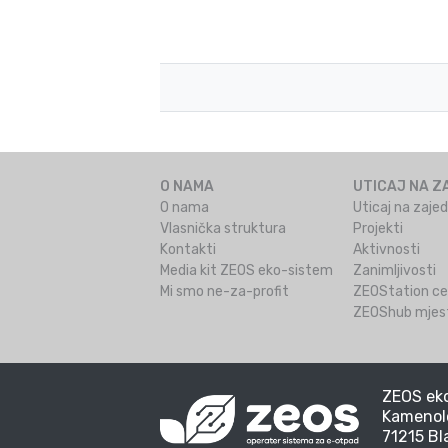
O NAMA
UTICAJ NA Z
O nama
Uticaj na zaje
Vlasnička struktura
Projekti
Kontakti
Aktivnosti
Media kit ZEOS eko-sistem
Zanimljivosti
Mi smo ne-za-profit
ZEOStation ce
ZEOShub mjest
ZEOS eko
Kamenol
71215 Bl