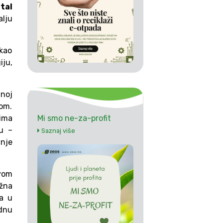
tal
alju
 kao
ju,
noj
dom.
tima
Mi smo ne-za-profit
u –
Saznaj više
anje
ovom
žna
a u
odnu