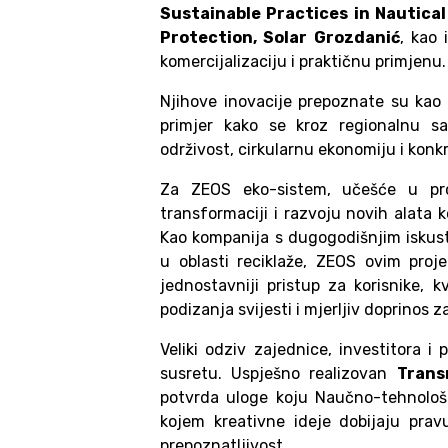
Sustainable Practices in Nautica
Protection, Solar Grozdanić
, kao 
komercijalizaciju i praktičnu primjenu.
Njihove inovacije prepoznate su kao v
primjer kako se kroz regionalnu sa
održivost, cirkularnu ekonomiju i konk
Za ZEOS eko-sistem, učešće u pro
transformaciji i razvoju novih alata 
Kao kompanija s dugogodišnjim iskus
u oblasti reciklaže, ZEOS ovim pro
jednostavniji pristup za korisnike, k
podizanja svijesti i mjerljiv doprinos za
Veliki odziv zajednice, investitora i
susretu. Uspješno realizovan
Trans
potvrda uloge koju Naučno-tehnološ
kojem kreativne ideje dobijaju prav
prepoznatljivost.