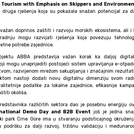
l Tourism with Emphasis on Skippers and Environmen
i druga rješenja koja su pokazala snažan potencijal za d
ažan doprinos zaštiti i razvoju morskih ekosistema, ali i
radnju mogu razvijati rješenja koja povezuju tehnologi
retne potrebe zajednice.
jektu ABBA predstavlja važan korak ka daljoj digital
koji mogu unaprijediti postojeći sistem upravljanja e-otpa
tvom, razvijenom mrežom sakupljanja i značajnim rezulta
jektom nastoji dodati novu digitalnu dimenziju svom rad
valitetnije podatke za lokalne zajednice, efikasnije kamp
štiti okoliša.
 predstavnika različitih sektora dao je posebnu energiju 
national Demo Day and B2B Event
još je jedna sna
ki park Crne Gore ima u stvaranju podsticajnog okruženj
u podršku za dalji razvoj, tržišnu validaciju i međunar