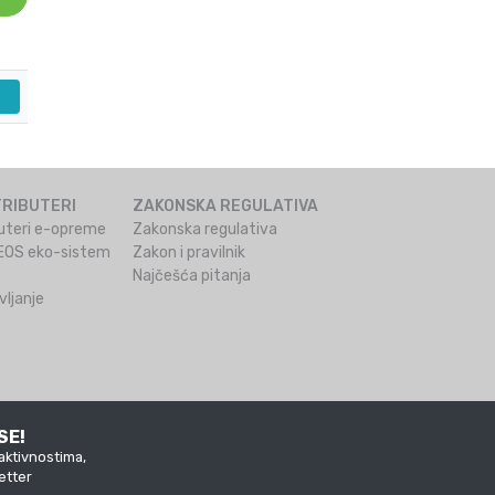
TRIBUTERI
ZAKONSKA REGULATIVA
ibuteri e-opreme
Zakonska regulativa
ZEOS eko-sistem
Zakon i pravilnik
Najčešća pitanja
ljanje
SE!
aktivnostima,
etter