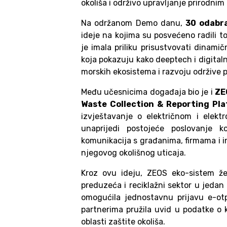
okoliša i održivo upravljanje prirodnim
Na održanom Demo danu,
30 odabra
ideje na kojima su posvećeno radili t
je imala priliku prisustvovati dinamič
koja pokazuju kako deeptech i digital
morskih ekosistema i razvoju održive 
Među učesnicima događaja bio je i
ZE
Waste Collection & Reporting Pl
izvještavanje o električnom i elek
unaprijedi postojeće poslovanje ko
komunikacija s građanima, firmama i i
njegovog okolišnog uticaja.
Kroz ovu ideju, ZEOS eko-sistem že
preduzeća i reciklažni sektor u jedan
omogućila jednostavnu prijavu e-ot
partnerima pružila uvid u podatke o 
oblasti zaštite okoliša.