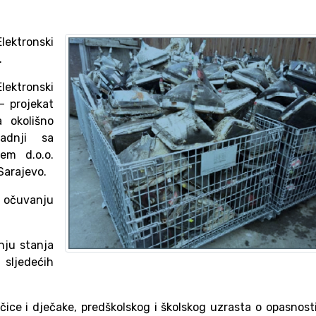
lektronski
.
lektronski
– projekat
 okolišno
adnji sa
em d.o.o.
Sarajevo.
i očuvanju
anju stanja
 sljedećih
jčice i dječake, predškolskog i školskog uzrasta o opasnos