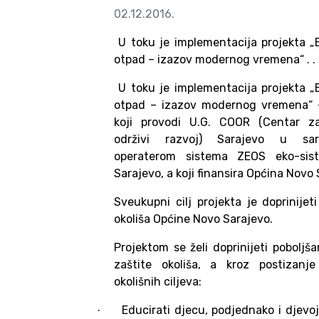
02.12.2016.
U toku je implementacija projekta „E
otpad – izazov modernog vremena“ . . 
U toku je implementacija projekta „E
otpad – izazov modernog vremena“ 
koji provodi U.G. COOR (Centar za
održivi razvoj) Sarajevo u sar
operaterom sistema ZEOS eko-sist
Sarajevo, a koji finansira Općina Novo 
Sveukupni cilj projekta je doprinijet
okoliša Općine Novo Sarajevo.
Projektom se želi doprinijeti poboljš
zaštite okoliša, a kroz postizanje
okolišnih ciljeva:
Educirati djecu, podjednako i djevo
·