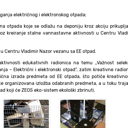
aganja električnog i elektronskog otpada;
ina otpada koje se odlažu na deponiju kroz akciju prikuplj
roz kreiranje stalne vannastavne aktivnosti u Centru Vlad
i u Centru Vladimir Nazor vezanu sa EE otpad.
aktivnosti edukativnih radionica na temu „Važnost selek
a – Električni i elektronski otpad“, zatim kreativne radio
ktična izrada predmeta od EE otpada,
što potiče kreativno
će organizovana izložba odabranih predmeta, a u toku traj
pad koji će ZEOS eko-sistem ekološki zbrinuti.