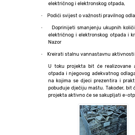
električnog i elektronskog otpada,
Podići svijest o važnosti pravilnog odl
·
Doprinijeti smanjenju ukupnih količ
·
električnog i elektronskog otpada i k
Nazor
Kreirati stalnu vannastavnu aktivnost
·
U toku projekta bit će realizovane 
otpada i njegovog adekvatnog odlaganj
na kojima se djeci prezentira i pra
pobuđuje dječiju maštu. Također, bit 
projekta aktivno će se sakupljati e-ot