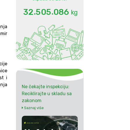
.
.
3
2
5
0
5
0
8
6
kg
anja
imir
cije
nice
st i
anja
Ne čekajte inspekciju:
Reciklirajte u skladu sa
zakonom
Saznaj više