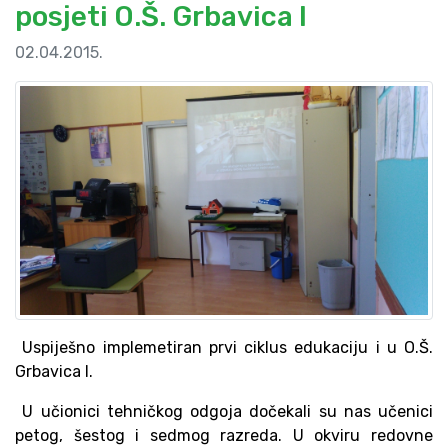
posjeti O.Š. Grbavica I
02.04.2015.
Uspiješno implemetiran prvi ciklus edukaciju i u O.Š.
Grbavica I.
U učionici tehničkog odgoja dočekali su nas učenici
petog, šestog i sedmog razreda. U okviru redovne