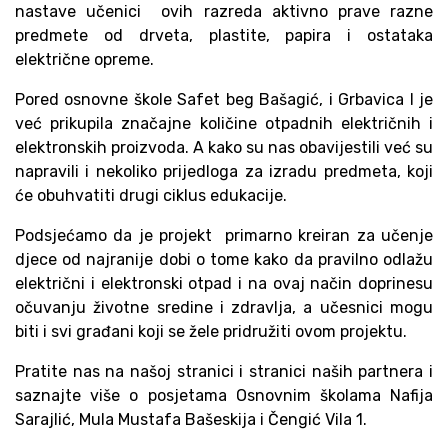
nastave učenici ovih razreda aktivno prave razne
predmete od drveta, plastite, papira i ostataka
električne opreme.
Pored osnovne škole Safet beg Bašagić, i Grbavica I je
već prikupila značajne količine otpadnih električnih i
elektronskih proizvoda. A kako su nas obavijestili već su
napravili i nekoliko prijedloga za izradu predmeta, koji
će obuhvatiti drugi ciklus edukacije.
Podsjećamo da je projekt primarno kreiran za učenje
djece od najranije dobi o tome kako da pravilno odlažu
električni i elektronski otpad i na ovaj način doprinesu
očuvanju životne sredine i zdravlja, a učesnici mogu
biti i svi građani koji se žele pridružiti ovom projektu.
Pratite nas na našoj stranici i stranici naših partnera i
saznajte više o posjetama Osnovnim školama Nafija
Sarajlić, Mula Mustafa Bašeskija i Čengić Vila 1.