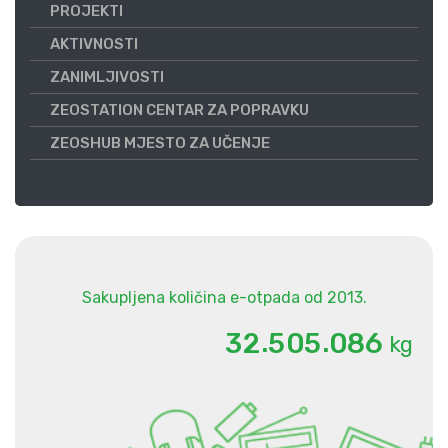
PROJEKTI
AKTIVNOSTI
ZANIMLJIVOSTI
ZEOSTATION CENTAR ZA POPRAVKU
ZEOSHUB MJESTO ZA UČENJE
Sakupljena količina e-otpada od 2013.
.
.
3
2
5
0
5
0
8
6
kg