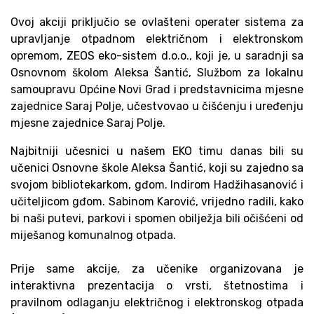
Ovoj akciji priključio se ovlašteni operater sistema za
upravljanje otpadnom električnom i elektronskom
opremom, ZEOS eko-sistem d.o.o., koji je, u saradnji sa
Osnovnom školom Aleksa Šantić, Službom za lokalnu
samoupravu Općine Novi Grad i predstavnicima mjesne
zajednice Saraj Polje, učestvovao u čišćenju i uređenju
mjesne zajednice Saraj Polje.
Najbitniji učesnici u našem EKO timu danas bili su
učenici Osnovne škole Aleksa Šantić, koji su zajedno sa
svojom bibliotekarkom, gđom. Indirom Hadžihasanović i
učiteljicom gđom. Sabinom Karović, vrijedno radili, kako
bi naši putevi, parkovi i spomen obilježja bili očišćeni od
miješanog komunalnog otpada.
Prije same akcije, za učenike organizovana je
interaktivna prezentacija o vrsti, štetnostima i
pravilnom odlaganju električnog i elektronskog otpada