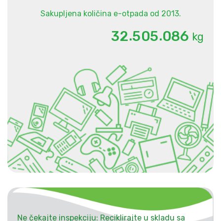
Sakupljena količina e-otpada od 2013.
.
.
3
2
5
0
5
0
8
6
kg
Ne čekajte inspekciju: Reciklirajte u skladu sa