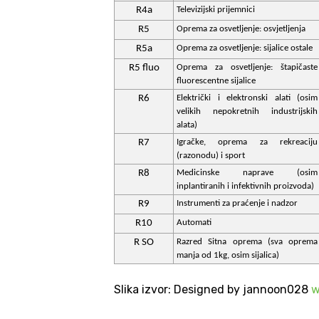
R4a
Televizijski prijemnici
R5
Oprema za osvetljenje: osvjetljenja
R5a
Oprema za osvetljenje: sijalice ostale
R5 fluo
Oprema za osvetljenje: štapičaste
fluorescentne sijalice
R6
Električki i elektronski alati (osim
velikih nepokretnih industrijskih
alata)
R7
Igračke, oprema za rekreaciju
(razonodu) i sport
R8
Medicinske naprave (osim
inplantiranih i infektivnih proizvoda)
R9
Instrumenti za praćenje i nadzor
R10
Automati
R SO
Razred Sitna oprema (sva oprema
manja od 1kg, osim sijalica)
Slika izvor: Designed by jannoon028
w