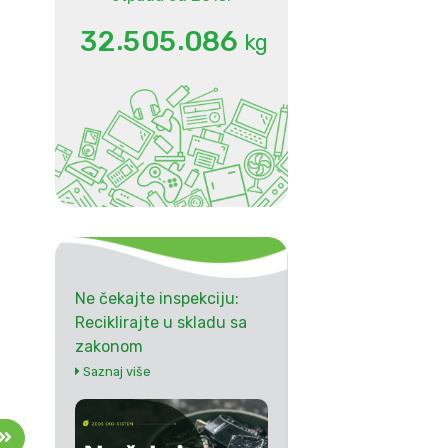
.
.
3
2
5
0
5
0
8
6
kg
Ne čekajte inspekciju:
Reciklirajte u skladu sa
zakonom
Saznaj više