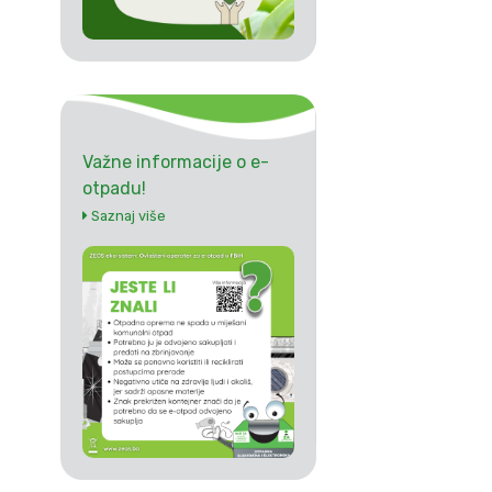
Važne informacije o e-
otpadu!
Saznaj više