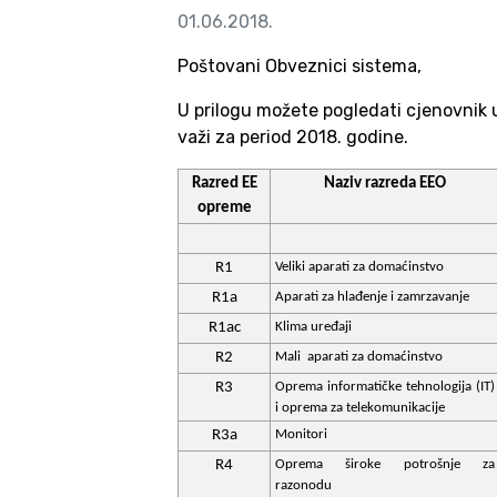
01.06.2018.
Poštovani Obveznici sistema,
U prilogu možete pogledati cjenovnik 
važi za period 2018. godine.
Razred EE
Naziv razreda EEO
opreme
R1
Veliki aparati za domaćinstvo
R1a
Aparati za hlađenje i zamrzavanje
R1ac
Klima uređaji
R2
Mali
aparati za domaćinstvo
R3
Oprema informatičke tehnologija (IT)
i oprema za telekomunikacije
R3a
Monitori
R4
Oprema široke potrošnje za
razonodu