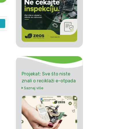
Projekat: Sve što niste
znali o reciklaži e-otpada
Saznaj više