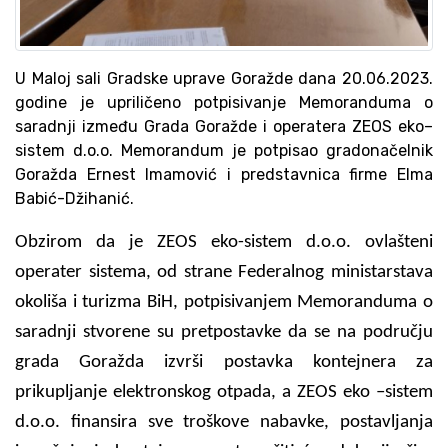
U Maloj sali Gradske uprave Goražde dana 20.06.2023.
godine je upriličeno potpisivanje Memoranduma o
saradnji između Grada Goražde i operatera ZEOS eko–
sistem d.o.o. Memorandum je potpisao gradonačelnik
Goražda Ernest Imamović i predstavnica firme Elma
Babić-Džihanić.
Obzirom da je ZEOS eko-sistem d.o.o. ovlašteni
operater sistema, od strane Federalnog ministarstava
okoliša i turizma BiH, potpisivanjem Memoranduma o
saradnji stvorene su pretpostavke da se na području
grada Goražda izvrši postavka kontejnera za
prikupljanje elektronskog otpada, a ZEOS eko –sistem
d.o.o. finansira sve troškove nabavke, postavljanja