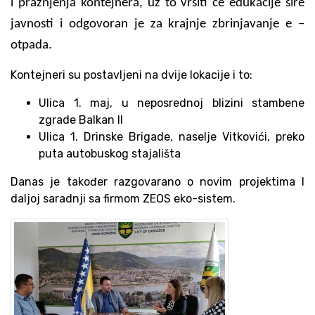
i pražnjenja kontejnera, uz to vršiti će edukacije šire
javnosti i odgovoran je za krajnje zbrinjavanje e –
otpada.
Kontejneri su postavljeni na dvije lokacije i to:
Ulica 1. maj, u neposrednoj blizini stambene
zgrade Balkan II
Ulica 1. Drinske Brigade, naselje Vitkovići, preko
puta autobuskog stajališta
Danas je također razgovarano o novim projektima I
daljoj saradnji sa firmom ZEOS eko-sistem.