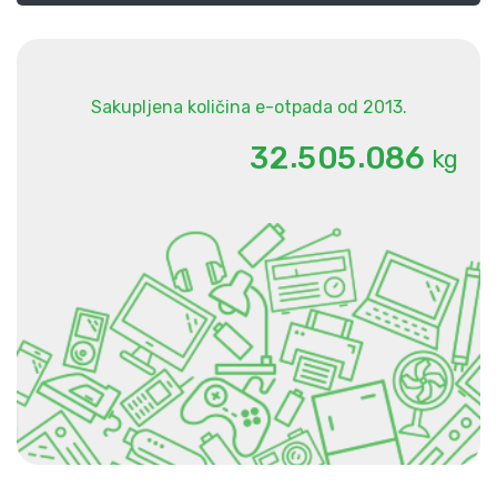
Sakupljena količina e-otpada od 2013.
.
.
3
2
5
0
5
0
8
6
kg