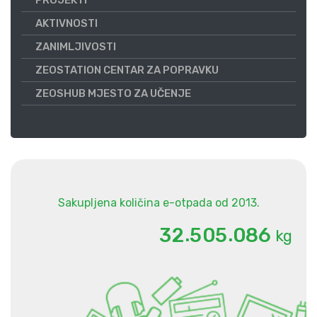
PROJEKTI
AKTIVNOSTI
ZANIMLJIVOSTI
ZEOSTATION CENTAR ZA POPRAVKU
ZEOSHUB MJESTO ZA UČENJE
Sakupljena količina e-otpada od 2013.
.
.
3
2
5
0
5
0
8
6
kg