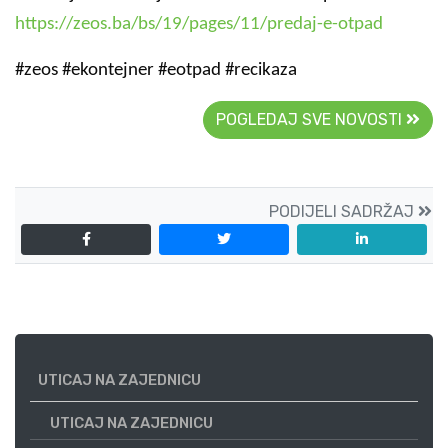
https://zeos.ba/bs/19/pages/11/predaj-e-otpad
#zeos #ekontejner #eotpad #recikaza
POGLEDAJ SVE NOVOSTI
PODIJELI SADRŽAJ
UTICAJ NA ZAJEDNICU
UTICAJ NA ZAJEDNICU