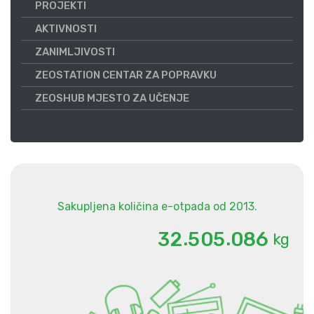
PROJEKTI
AKTIVNOSTI
ZANIMLJIVOSTI
ZEOSTATION CENTAR ZA POPRAVKU
ZEOSHUB MJESTO ZA UČENJE
Sakupljena količina e-otpada od 2013.
.
.
3
2
5
0
5
0
8
6
kg