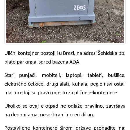
Ulični kontejner postoji i u Brezi, na adresi Šehidska bb,
plato parkinga ispred bazena ADA.
Stari punjači, mobiteli, laptopi, tableti, bušilice,
električne četkice, drugi alati, kuhala, pegle i svi ostali
mali uređaji su pravo mjesto za ulične e-kontejnere.
Ukoliko se ovaj e-otpad ne odlaže pravilno, završava
na deponijama, nesortiran i nerecikliran.
Postavljene kontejnere širom države pronađite na: