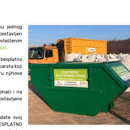
ku jednog
 postavljen
vlaštenim
oxi
.
besplatno
parata koji
iru njihove
onaći i na
stavljene
žete svoj
BESPLATNO