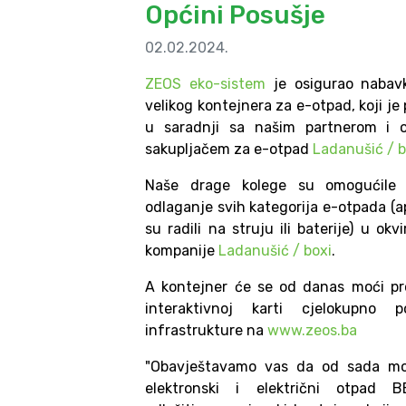
Općini Posušje
02.02.2024.
ZEOS eko-sistem
je osigurao nabav
velikog kontejnera za e-otpad, koji je
u saradnji sa našim partnerom i o
sakupljačem za e-otpad
Ladanušić / b
Naše drage kolege su omogućile 
odlaganje svih kategorija e-otpada (a
su radili na struju ili baterije) u okv
kompanije
Ladanušić / boxi
.
A kontejner će se od danas moći pr
interaktivnoj karti cjelokupno po
infrastrukture na
www.zeos.ba
"Obavještavamo vas da od sada mo
elektronski i električni otpad 