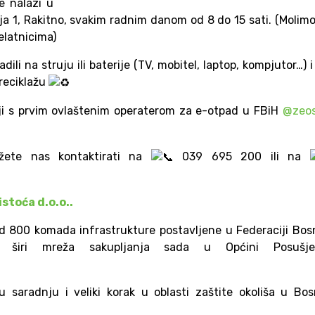
e nalazi u
a 1, Rakitno, svakim radnim danom od 8 do 15 sati. (Molim
elatnicima)
dili na struju ili baterije (TV, mobitel, laptop, kompjutor…) i 
 reciklažu
i s prvim ovlaštenim operaterom za e-otpad u FBiH
@zeos
žete nas kontaktirati na
039 695 200 ili na
stoća d.o.o..
od 800 komada infrastrukture postavljene u Federaciji Bos
o širi mreža sakupljanja sada u Općini Posušj
 saradnju i veliki korak u oblasti zaštite okoliša u Bos