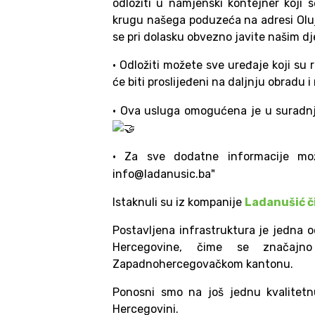
odložiti u namjenski kontejner koji s
krugu našega poduzeća na adresi Oluj
se pri dolasku obvezno javite našim dj
• Odložiti možete sve uređaje koji su ra
će biti proslijeđeni na daljnju obradu i
• Ova usluga omogućena je u suradnj
• Za sve dodatne informacije mo
info@ladanusic.ba"
Istaknuli su iz kompanije
Ladanušić či
Postavljena infrastruktura je jedna 
Hercegovine, čime se značajn
Zapadnohercegovačkom kantonu.
Ponosni smo na još jednu kvalitetnu
Hercegovini.