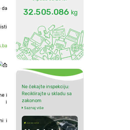
o da
.
.
3
2
5
0
5
0
8
6
kg
isti
.ba
Ne čekajte inspekciju:
Reciklirajte u skladu sa
ne i
zakonom
e i
Saznaj više
ni i