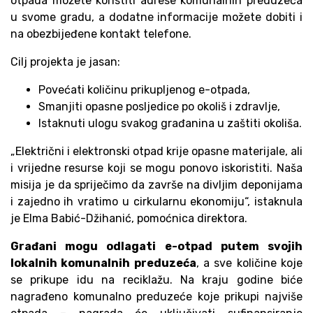
otpada možete koristiti adrese komunalnih preduzeća
u svome gradu, a dodatne informacije možete dobiti i
na obezbijeđene kontakt telefone.
Cilj projekta je jasan:
Povećati količinu prikupljenog e-otpada,
Smanjiti opasne posljedice po okoliš i zdravlje,
Istaknuti ulogu svakog građanina u zaštiti okoliša.
„Električni i elektronski otpad krije opasne materijale, ali
i vrijedne resurse koji se mogu ponovo iskoristiti. Naša
misija je da spriječimo da završe na divljim deponijama
i zajedno ih vratimo u cirkularnu ekonomiju“, istaknula
je Elma Babić-Džihanić, pomoćnica direktora.
Građani mogu odlagati e-otpad putem svojih
lokalnih komunalnih preduzeća
, a sve količine koje
se prikupe idu na reciklažu. Na kraju godine biće
nagrađeno komunalno preduzeće koje prikupi najviše