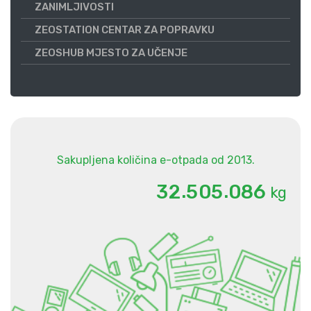
ZANIMLJIVOSTI
ZEOSTATION CENTAR ZA POPRAVKU
ZEOSHUB MJESTO ZA UČENJE
Sakupljena količina e-otpada od 2013.
.
.
3
2
5
0
5
0
8
6
kg