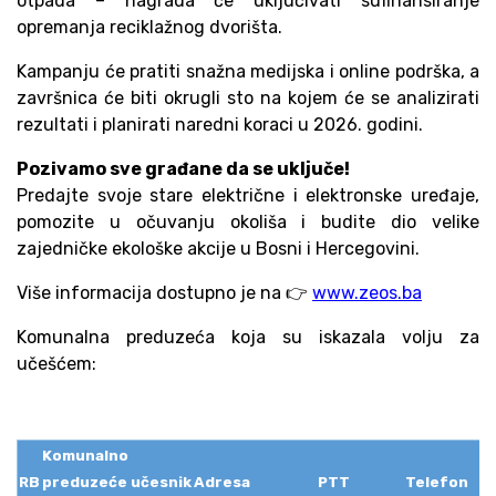
otpada – nagrada će uključivati sufinansiranje
opremanja reciklažnog dvorišta.
Kampanju će pratiti snažna medijska i online podrška, a
završnica će biti okrugli sto na kojem će se analizirati
rezultati i planirati naredni koraci u 2026. godini.
Pozivamo sve građane da se uključe!
Predajte svoje stare električne i elektronske uređaje,
pomozite u očuvanju okoliša i budite dio velike
zajedničke ekološke akcije u Bosni i Hercegovini.
Više informacija dostupno je na 👉
www.zeos.ba
Komunalna preduzeća koja su iskazala volju za
učešćem:
Komunalno
RB
preduzeće učesnik
Adresa
PTT
Telefon