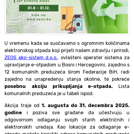
U vremenu kada se suočavamo s ogromnim količinama
elektronskog otpada koji prijeti našem zdravlju i prirodi,
ZEOS eko-sistem d.o.o.,
ovlašteni operater sistema za
upravljanje e-otpadom u Bosni i Hercegovini, zajedno s
12 komunalnih preduzeća širom Federacije BiH, radi
zajedno na unapređenju stanja okoline, te pokreće
posebnu
akciju prikupljanja e-otpada.
Lista
komunalnih preduzeća je u tabeli ispod.
Akcija traje od
1. augusta do 31. decembra 2025.
godine
i poziva sve građane da učestvuju u
odgovornom odlaganju svojih starih električnih i
elektronskih uređaja. Kao lokacije za odlaganje e-