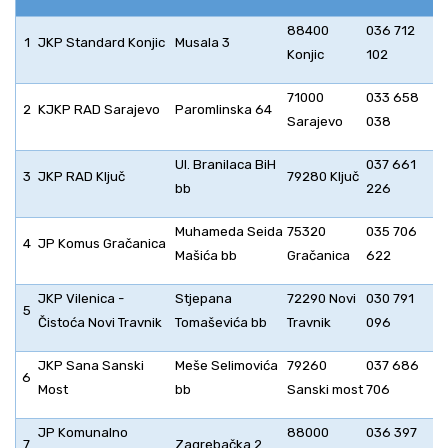
88400
036 712
1
JKP Standard Konjic
Musala 3
Konjic
102
71000
033 658
2
KJKP RAD Sarajevo
Paromlinska 64
Sarajevo
038
Ul. Branilaca BiH
037 661
3
JKP RAD Ključ
79280 Ključ
bb
226
Muhameda Seida
75320
035 706
4
JP Komus Gračanica
Mašića bb
Gračanica
622
JKP Vilenica -
Stjepana
72290 Novi
030 791
5
Čistoća Novi Travnik
Tomaševića bb
Travnik
096
JKP Sana Sanski
Meše Selimovića
79260
037 686
6
Most
bb
Sanski most
706
JP Komunalno
88000
036 397
7
Zagrebačka 2