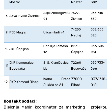
Mostar
Mostar
802
Alije Izetbegovića
75270
035 740
8
Akva Invest Živinice
91
Živnice
350
74250
032 603
9
KJD Maglaj
Ulica mladih 4
Maglaj
523
Don Ilije Tomasa
88300
036 806-
10
JKP Čapljina
12
Čapljina
124
JKP Komunalac
S. S. Kranjčevića
72260
030 733-
11
Busovača
bb
Busovača
066
Ivana Frane
77000
037/ 318-
12
JKP Komrad Bihać
Jukića br. 61
Bihać
018
Kontakt podaci:
Bjelonja Mahir, koordinator za marketing i projekte,