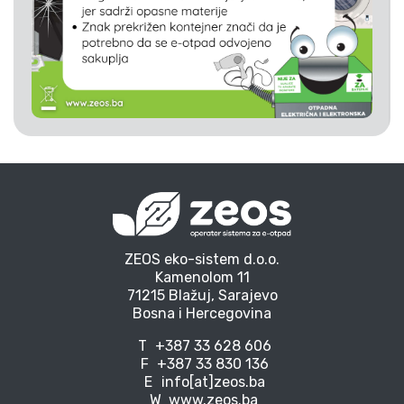
ZEOS eko-sistem d.o.o.
Kamenolom 11
71215 Blažuj, Sarajevo
Bosna i Hercegovina
T
+387 33 628 606
F
+387 33 830 136
E
info[at]zeos.ba
W
www.zeos.ba