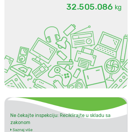
.
.
3
2
5
0
5
0
8
6
kg
Ne čekajte inspekciju: Reciklirajte u skladu sa
zakonom
Saznaj više