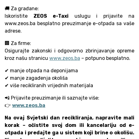
🚚 Za građane:
Iskoristite
ZEOS e-Taxi
uslugu i prijavite na
www.zeos.ba besplatno preuzimanje e-otpada sa vaše
adrese.
🏢 Za firme:
Osigurajte zakonski i odgovorno zbrinjavanje opreme
kroz našu stranicu
www.zeos.ba
– potpuno besplatno.
✔ manje otpada na deponijama
✔ manje zagađenja okoliša
✔ više recikliranih vrijednih materijala
📲 Prijavite preuzimanje ili saznajte više:
👉
www.zeos.ba
Na ovaj Svjetski dan recikliranja, napravite mali
korak – očistite svoj dom ili kancelariju od e-
otpada i predajte ga u sistem koji brine o okolišu.