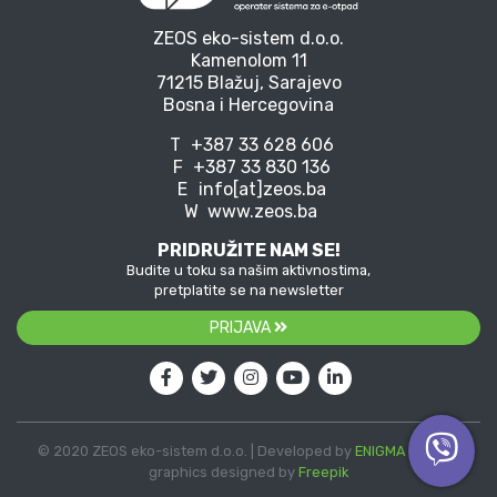
ZEOS eko-sistem d.o.o.
Kamenolom 11
71215 Blažuj, Sarajevo
Bosna i Hercegovina
T
+387 33 628 606
F
+387 33 830 136
E
info[at]zeos.ba
W
www.zeos.ba
PRIDRUŽITE NAM SE!
Budite u toku sa našim aktivnostima,
pretplatite se na newsletter
PRIJAVA
© 2020 ZEOS eko-sistem d.o.o. | Developed by
ENIGMA
| Vector
graphics designed by
Freepik