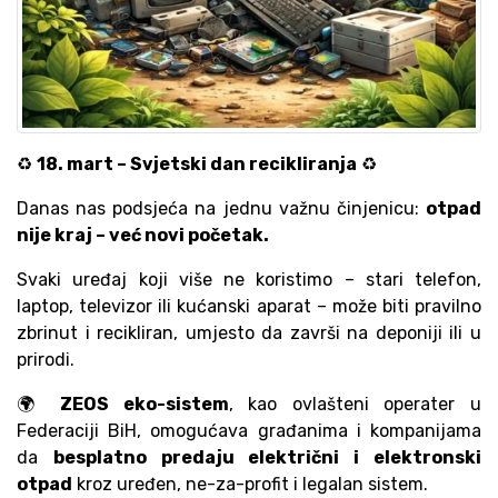
♻️
18. mart – Svjetski dan recikliranja
♻️
Danas nas podsjeća na jednu važnu činjenicu:
otpad
nije kraj – već novi početak.
Svaki uređaj koji više ne koristimo – stari telefon,
laptop, televizor ili kućanski aparat – može biti pravilno
zbrinut i recikliran, umjesto da završi na deponiji ili u
prirodi.
🌍
ZEOS eko-sistem
, kao ovlašteni operater u
Federaciji BiH, omogućava građanima i kompanijama
da
besplatno predaju električni i elektronski
otpad
kroz uređen, ne-za-profit i legalan sistem.