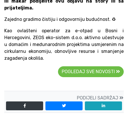
Ili makar podijelite ovu objavu na story ili sa
prijateljima.
Zajedno gradimo čistiju i odgovorniju budućnost. ♻️
Kao ovlašteni operator za e-otpad u Bosni i
Hercegovini, ZEOS eko-sistem d.o.o. aktivno učestvuje
u domaćim i međunarodnim projektima usmjerenim na
cirkularnu ekonomiju, obnovljive resurse i smanjenje
zagađenja okoliša.
POGLEDAJ SVE NOVOSTI
PODIJELI SADRŽAJ