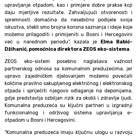
upravljanje otpadom, kao i primjere dobre prakse koji
daju mjerljive rezultate. Zahvaljujući otvorenosti i
spremnosti domaćina da nesebično podijele svoja
iskustva, stekli smo brojna korisna saznanja i ideje koje
možemo prilagoditi i primijeniti u Bosni i Hercegovini
već u narednom periodu”, kazala je
Elma Babić-
Džihanić, pomoćnica direktora ZEOS eko-sistema
.
ZEOS eko-sistem posebno naglašava važnost
partnerskog odnosa sa komunalnim preduzećima, jer
upravo zajedničkim djelovanjem možemo povećati
količine pravilno sakupljenog električnog i elektronskog
otpada i spriječiti njegovo odlaganje na deponijama,
gdje predstavlja ozbiljan rizik za okoliš i zdravlje ljudi.
Komunalna preduzeća su ključni partneri u izgradnji
funkcionalnog i održivog sistema upravljanja e-
otpadom u Bosni i Hercegovini.
"Komunalna preduzeća imaju ključnu ulogu u razvoju