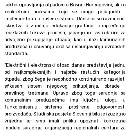
sektor upravljanja otpadom u Bosni i Hercegovini, ali i o
konkretnim praksama koje se mogu prilagoditi i
implementirati u našem sistemu. Učesnici su razmijenili
iskustva o značaju edukacije građana, unapređenju
reciklažnih tokova, procesa, jačanju infrastrukture za
odvojeno prikupljanje otpada, kao i ulozi komunalnih
preduzeća u očuvanju okoliša i ispunjavanju evropskih
standarda.
"Električni i elektronski otpad danas predstavlja jednu
od najkompleksnijih i najbrže rastućih kategorija
otpada, zbog čega je neophodno kontinuirano razvijati
efikasan sistem njegovog prikupljanja, obrade i
pravilnog tretmana. Upravo zbog toga saradnja sa
komunalnim preduzećima ima ključnu ulogu u
funkcionisanju sistema proširene odgovornosti
proizvođača. Studijska posjeta Sloveniji bila je izuzetno
vrijedna jer smo imali priliku upoznati konkretne
modele saradnje, organizaciju regionalnih centara za