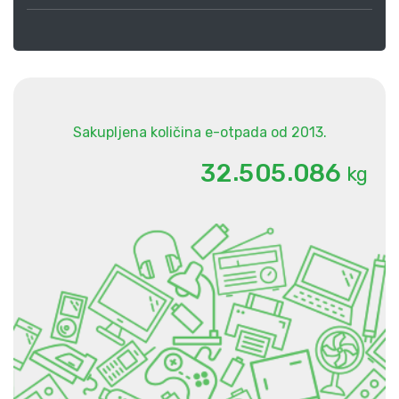
Sakupljena količina e-otpada od 2013.
.
.
3
2
5
0
5
0
8
6
kg