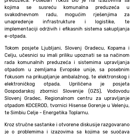
preduzeća. Poseban fokus bio je na izazovima sa
kojima se susreću komunalna preduzeća u
svakodnevnom radu, mogućim rješenjima za
unapređenje infrastrukture i logistike, te
implementaciji održivih i efikasnih sistema sakupljanja
e-otpada.
Tokom posjete Ljubljani, Slovenj Gradecu, Kopama i
Celju, učesnici su imali priliku upoznati se sa načinom
rada komunalnih preduzeća i sistemima upravljanja
otpadom u zemljama Evropske unije, sa posebnim
fokusom na prikupljanje ambalažnog, te elektronskog i
elektroničkog otpada. Upriličena je posjeta
Gospodarskoj zbornici Slovenije (GZS), Vodovodu
Slovenj Gradec, Regionalnom centru za upravljanje
otpadom KOCEROD, tvornici Hisense Gorenje u Velenju,
te Simbiu Celje - Energetika Toplarnu.
Kroz stručne sastanke i otvorene diskusije razgovarano
je o problemima i izazovima sa kojima se suočava