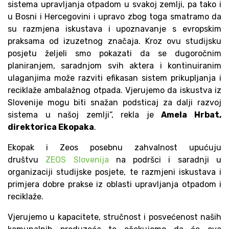
sistema upravljanja otpadom u svakoj zemlji, pa tako i
u Bosni i Hercegovini i upravo zbog toga smatramo da
su razmjena iskustava i upoznavanje s evropskim
praksama od izuzetnog značaja. Kroz ovu studijsku
posjetu željeli smo pokazati da se dugoročnim
planiranjem, saradnjom svih aktera i kontinuiranim
ulaganjima može razviti efikasan sistem prikupljanja i
reciklaže ambalažnog otpada. Vjerujemo da iskustva iz
Slovenije mogu biti snažan podsticaj za dalji razvoj
sistema u našoj zemlji“, rekla je
Amela Hrbat,
direktorica Ekopaka
.
Ekopak i Zeos posebnu zahvalnost upućuju
društvu
ZEOS Slovenija
na podršci i saradnji u
organizaciji studijske posjete, te razmjeni iskustava i
primjera dobre prakse iz oblasti upravljanja otpadom i
reciklaže.
Vjerujemo u kapacitete, stručnost i posvećenost naših