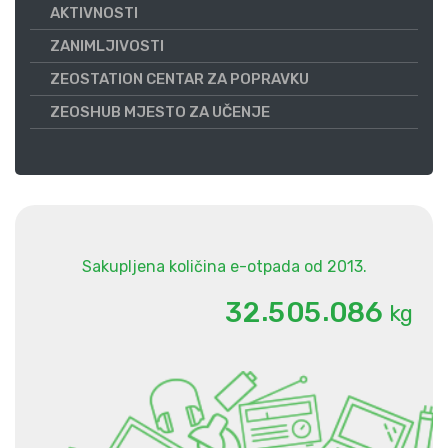
AKTIVNOSTI
ZANIMLJIVOSTI
ZEOSTATION CENTAR ZA POPRAVKU
ZEOSHUB MJESTO ZA UČENJE
Sakupljena količina e-otpada od 2013.
.
.
3
2
5
0
5
0
8
6
kg