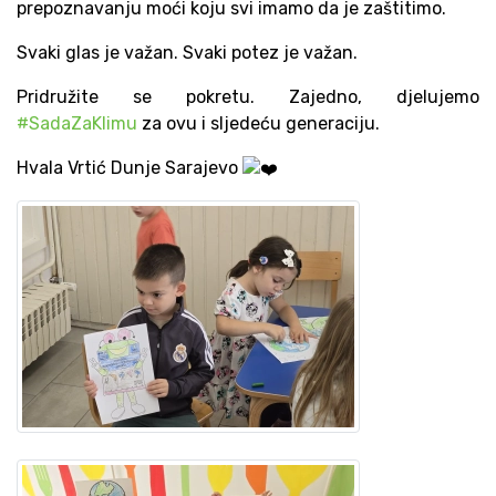
prepoznavanju moći koju svi imamo da je zaštitimo.
Svaki glas je važan. Svaki potez je važan.
Pridružite se pokretu. Zajedno, djelujemo
#SadaZaKlimu
za ovu i sljedeću generaciju.
Hvala Vrtić Dunje Sarajevo