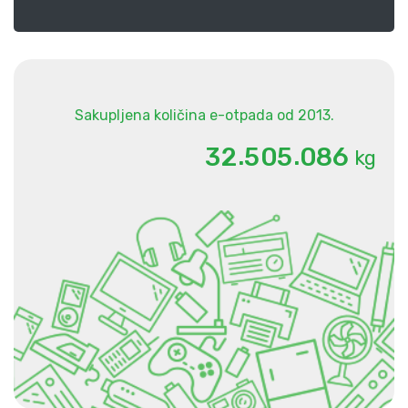
Sakupljena količina e-otpada od 2013.
.
.
3
2
5
0
5
0
8
6
kg