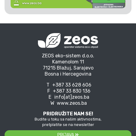
ZEOS eko-sistem d.o.o.
Kamenolom 11
71215 Blažuj, Sarajevo
Bosna i Hercegovina
T
+387 33 628 606
F
+387 33 830 136
E
info[at]zeos.ba
W
www.zeos.ba
PRIDRUŽITE NAM SE!
Budite u toku sa našim aktivnostima,
pretplatite se na newsletter
PRIJAVA