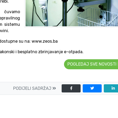
rebi.
da čuvamo
pravilnog
em sistemu
vini.
a dostupne su na: www.zeos.ba
akonski i besplatno zbrinjavanje e-otpada.
POGLEDAJ SVE NOVOSTI
PODIJELI SADRŽAJ