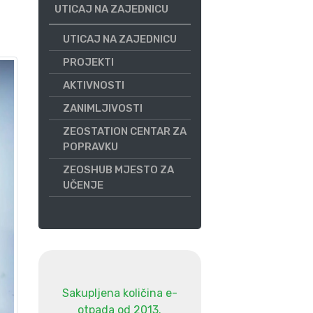
UTICAJ NA ZAJEDNICU
UTICAJ NA ZAJEDNICU
PROJEKTI
AKTIVNOSTI
ZANIMLJIVOSTI
ZEOSTATION CENTAR ZA
POPRAVKU
ZEOSHUB MJESTO ZA
UČENJE
Sakupljena količina e-
otpada od 2013.