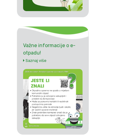
Važne informacije o e-
otpadu!
Saznaj više