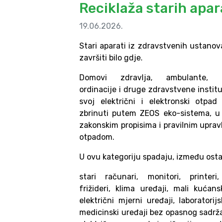
Reciklaža starih apar
19.06.2026.
Stari aparati iz zdravstvenih ustanov
završiti bilo gdje.
Domovi zdravlja, ambulante, pol
ordinacije i druge zdravstvene instit
svoj električni i elektronski otpad
zbrinuti putem ZEOS eko-sistema, u
zakonskim propisima i pravilnim uprav
otpadom.
U ovu kategoriju spadaju, između osta
stari računari, monitori, printeri,
frižideri, klima uređaji, mali kućans
električni mjerni uređaji, laboratorijs
medicinski uređaji bez opasnog sadrža