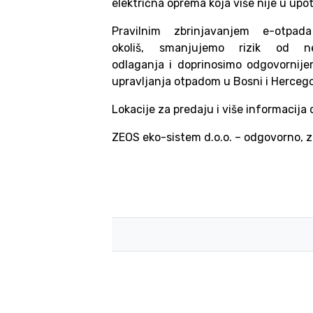
električna oprema koja više nije u upot
Pravilnim zbrinjavanjem e-otpa
okoliš, smanjujemo rizik od ne
odlaganja i doprinosimo odgovornij
upravljanja otpadom u Bosni i Hercego
Lokacije za predaju i više informacij
ZEOS eko-sistem d.o.o. – odgovorno, z