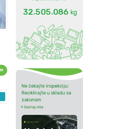
.
.
3
2
5
0
5
0
8
6
kg
Ne čekajte inspekciju:
Reciklirajte u skladu sa
zakonom
Saznaj više