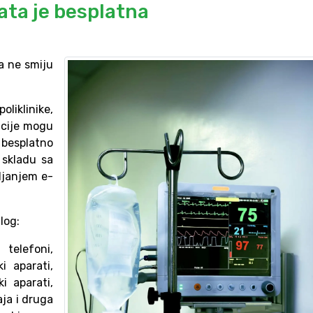
ata je besplatna
a ne smiju
iklinike,
ucije mogu
 besplatno
 skladu sa
ljanjem e-
log:
 telefoni,
ki aparati,
ki aparati,
ja i druga