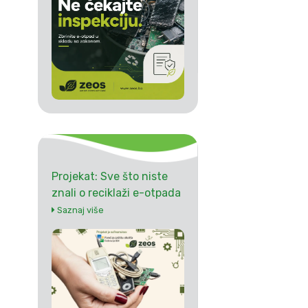
Projekat: Sve što niste
znali o reciklaži e-otpada
Saznaj više