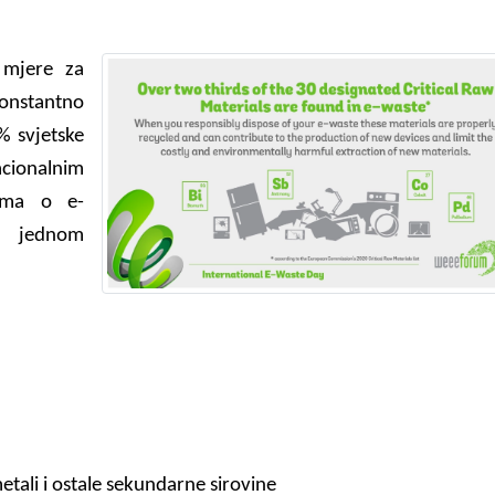
 mjere za
konstantno
% svjetske
ionalnim
vama o e-
u jednom
metali i ostale sekundarne sirovine