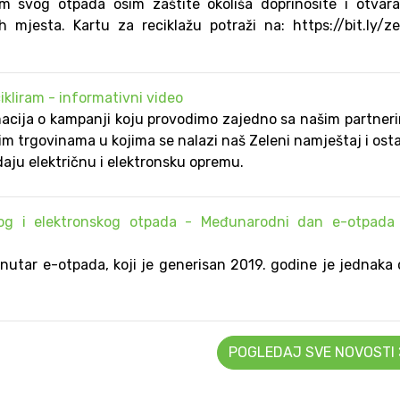
m svog otpada osim zaštite okoliša doprinosite i otvar
h mjesta. Kartu za reciklažu potraži na: https://bit.ly/z
ikliram - informativni video
macija o kampanji koju provodimo zajedno sa našim partner
 trgovinama u kojima se nalazi naš Zeleni namještaj i ost
aju električnu i elektronsku opremu.
čnog i elektronskog otpada - Međunarodni dan e-otpada 
unutar e-otpada, koji je generisan 2019. godine je jednaka
POGLEDAJ SVE NOVOSTI