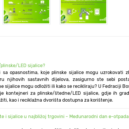
/plinske/LED sijalice?
i sa opasnostima, koje plinske sijalice mogu uzrokovati 
iru njihovih sastavnih dijelova, zasigurno ste sebi posta
e sijalice mogu odložiti ili kako se recikliraju? U Fedraciji B
je kontejneri za plinske/štedne/LED sijalice, gdje ih gra
ti, kao i reciklažna dvorišta dostupna za korištenje.
te i sijalice u najbližoj trgovini - Međunarodni dan e-otpada