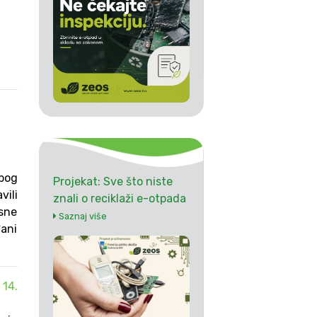
zbog
Projekat: Sve što niste
vili
znali o reciklaži e-otpada
osne
Saznaj više
đani
 14.