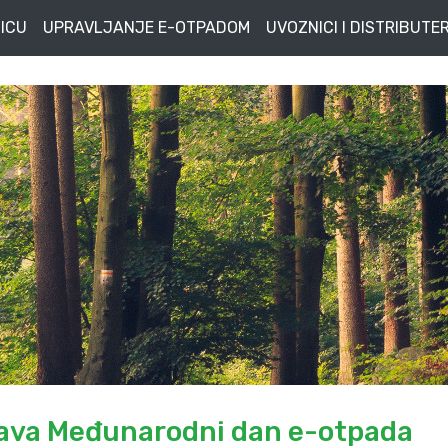
ICU
UPRAVLJANJE E-OTPADOM
UVOZNICI I DISTRIBUTER
ežava Međunarodni dan e-otpada