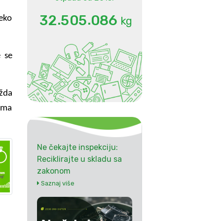
.
.
3
2
5
0
5
0
8
6
reko
kg
 se
ožda
ama
Ne čekajte inspekciju:
Reciklirajte u skladu sa
zakonom
Saznaj više