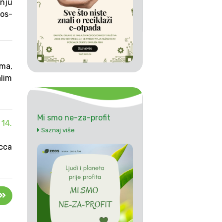
anju
eos-
ima,
alim
Mi smo ne-za-profit
14.
Saznaj više
 cca