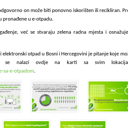
 odgovorno on može biti ponovno iskorišten ili recikliran. P
 su pronađene u e-otpadu.
đenje, već se stvaraju zelena radna mjesta i osnažuje
i i elektronski otpad u Bosni i Hercegovini je pitanje koje m
r se nalazi ovdje na karti sa svim lokacij
je-sa-e-otpadom
.