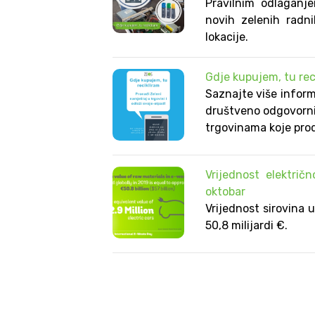
Pravilnim odlaganje
novih zelenih radni
lokacije.
Gdje kupujem, tu rec
Saznajte više infor
društveno odgovornim
trgovinama koje prod
Vrijednost elektri
oktobar
Vrijednost sirovina 
50,8 milijardi €.