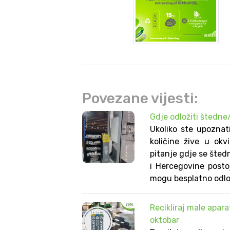
Povezane vijesti:
Gdje odložiti štedne
Ukoliko ste upoznat
količine žive u okv
pitanje gdje se štedn
i Hercegovine posto
mogu besplatno odloži
Recikliraj male apara
oktobar