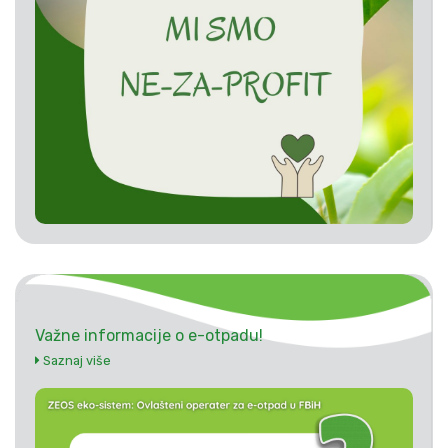
Važne informacije o e-otpadu!
Saznaj više