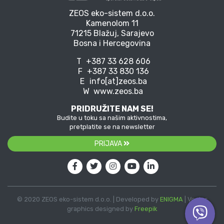
ZEOS eko-sistem d.o.o.
Kamenolom 11
71215 Blažuj, Sarajevo
Bosna i Hercegovina
T
+387 33 628 606
F
+387 33 830 136
E
info[at]zeos.ba
W
www.zeos.ba
PRIDRUŽITE NAM SE!
Budite u toku sa našim aktivnostima,
pretplatite se na newsletter
PRIJAVA
© 2020 ZEOS eko-sistem d.o.o. | Developed by
ENIGMA
| Vector
graphics designed by
Freepik