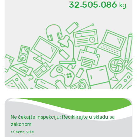
.
.
3
2
5
0
5
0
8
6
kg
Ne čekajte inspekciju: Reciklirajte u skladu sa
zakonom
Saznaj više