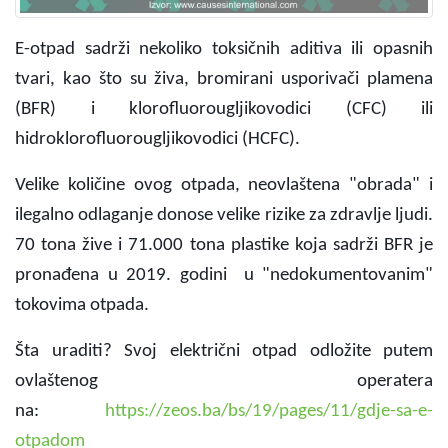
E-otpad sadrži nekoliko toksičnih aditiva ili opasnih
tvari, kao što su živa, bromirani usporivači plamena
(BFR) i klorofluorougljikovodici (CFC) ili
hidroklorofluorougljikovodici (HCFC).
Velike količine ovog otpada, neovlaštena "obrada" i
ilegalno odlaganje donose velike rizike za zdravlje ljudi.
70 tona žive i 71.000 tona plastike koja sadrži BFR je
pronađena u 2019. godini u "nedokumentovanim"
tokovima otpada.
Šta uraditi? Svoj električni otpad odložite putem
ovlaštenog operatera
na:
https://zeos.ba/bs/19/pages/11/gdje-sa-e-
otpadom