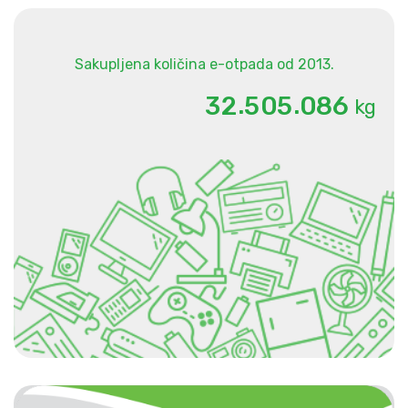
Sakupljena količina e-otpada od 2013.
.
.
3
2
5
0
5
0
8
6
kg