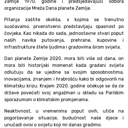
Zemlje 1970. godine i predsjedavajući odbora
organizacije Mreža Dana planete Zemlje.
Pitanja zaštite okoliša, s kojima se trenutno
suočavamo, prvenstveno predstavljaju opasnost po
čovjeka. Kao nikada do sada, jednostavne stvari poput
naših navika putovanja, prehrane, kupovine i
infrastrukture štete ljudima i gradovima širom svijeta.
Dan planete Zemlje 2020. mora biti više od dana, on
mora biti historijski momenat kada građani svijeta
odlučuju da se ujedine sa svojim sposobnostima,
inovacijama, znanjem i hrabrošću kako bi odgovorili na
klimatsku krizu. Krajem 2020. godine očekuje se da će
države povećati svoj angažman u skladu sa Pariškim
sporazumom o klimatskim promjenama.
Neaktivnost, u vremenima poput ovih, utiče na
pogoršavanje situacije, budućnost naše djece i
unučadi ovisi o svijetu koji mi danas gradimo.