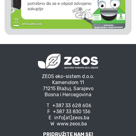
ZEOS eko-sistem d.o.o.
Kamenolom 11
71215 Blažuj, Sarajevo
Bosna i Hercegovina
T
+387 33 628 606
F
+387 33 830 136
E
info[at]zeos.ba
W
www.zeos.ba
PRIDRUŽITE NAM SE!