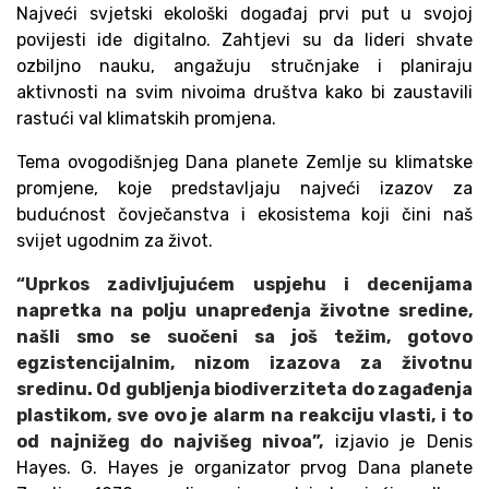
Najveći svjetski ekološki događaj prvi put u svojoj
povijesti ide digitalno. Zahtjevi su da lideri shvate
ozbiljno nauku, angažuju stručnjake i planiraju
aktivnosti na svim nivoima društva kako bi zaustavili
rastući val klimatskih promjena.
Tema ovogodišnjeg Dana planete Zemlje su klimatske
promjene, koje predstavljaju najveći izazov za
budućnost čovječanstva i ekosistema koji čini naš
svijet ugodnim za život.
“Uprkos zadivljujućem uspjehu i decenijama
napretka na polju unapređenja životne sredine,
našli smo se suočeni sa još težim, gotovo
egzistencijalnim, nizom izazova za životnu
sredinu. Od gubljenja biodiverziteta do zagađenja
plastikom, sve ovo je alarm na reakciju vlasti, i to
od najnižeg do najvišeg nivoa”,
izjavio je Denis
Hayes. G. Hayes je organizator prvog Dana planete