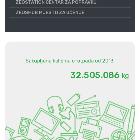
ZEOSTATION CENTAR ZA POPRAVKU
ZEOSHUB MJESTO ZA UČENJE
Sakupljena količina e-otpada od 2013.
.
.
3
2
5
0
5
0
8
6
kg