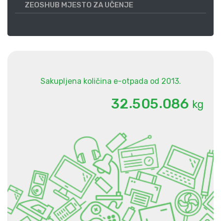
ZEOSHUB MJESTO ZA UČENJE
Sakupljena količina e-otpada od 2013.
.
.
3
2
5
0
5
0
8
6
kg