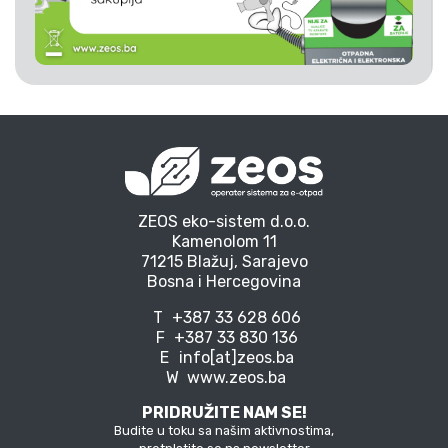
ZEOS eko-sistem d.o.o.
Kamenolom 11
71215 Blažuj, Sarajevo
Bosna i Hercegovina
T
+387 33 628 606
F
+387 33 830 136
E
info[at]zeos.ba
W
www.zeos.ba
PRIDRUŽITE NAM SE!
Budite u toku sa našim aktivnostima,