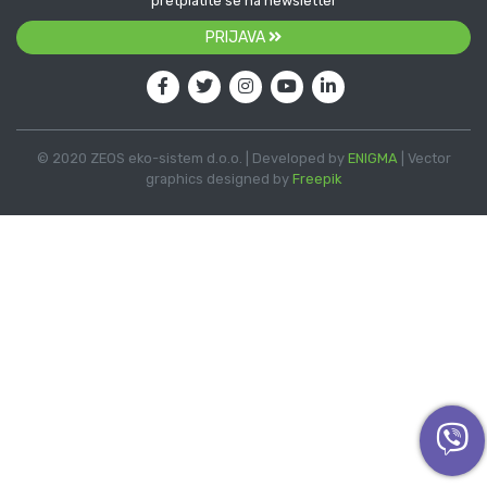
pretplatite se na newsletter
PRIJAVA
© 2020 ZEOS eko-sistem d.o.o. | Developed by
ENIGMA
| Vector
graphics designed by
Freepik