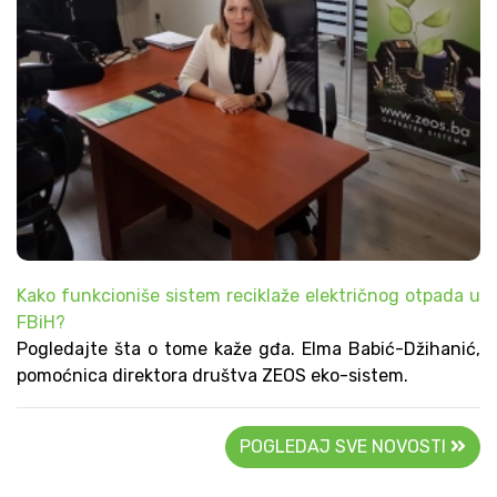
Kako funkcioniše sistem reciklaže električnog otpada u
FBiH?
Pogledajte šta o tome kaže gđa. Elma Babić-Džihanić,
pomoćnica direktora društva ZEOS eko-sistem.
POGLEDAJ SVE NOVOSTI