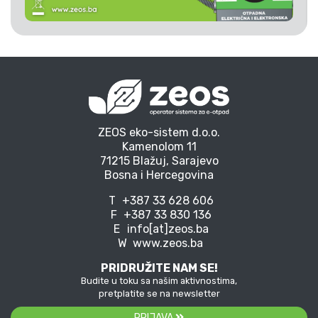
ZEOS eko-sistem d.o.o.
Kamenolom 11
71215 Blažuj, Sarajevo
Bosna i Hercegovina
T
+387 33 628 606
F
+387 33 830 136
E
info[at]zeos.ba
W
www.zeos.ba
PRIDRUŽITE NAM SE!
Budite u toku sa našim aktivnostima,
pretplatite se na newsletter
PRIJAVA