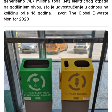
generisano 74,7 miliona tona (Mt) električnog otpada
na godišnjem nivou, što je udvostručenje u odnosu na
količinu prije 16 godina. Izvor: The Global E-waste
Monitor 2020