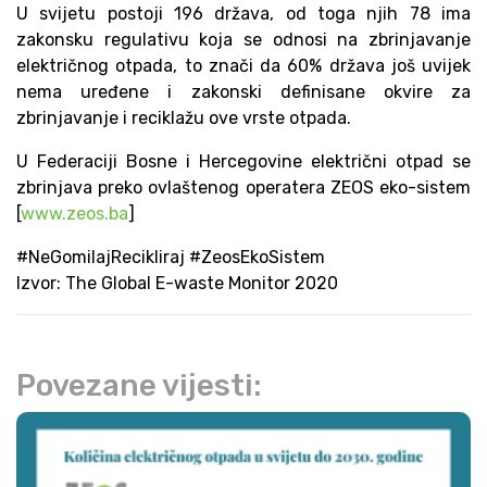
U svijetu postoji 196 država, od toga njih 78 ima
zakonsku regulativu koja se odnosi na zbrinjavanje
električnog otpada, to znači da 60% država još uvijek
nema uređene i zakonski definisane okvire za
zbrinjavanje i reciklažu ove vrste otpada.
U Federaciji Bosne i Hercegovine električni otpad se
zbrinjava preko ovlaštenog operatera ZEOS eko-sistem
[
www.zeos.ba
]
#NeGomilajRecikliraj #ZeosEkoSistem
Izvor: The Global E-waste Monitor 2020
Povezane vijesti: