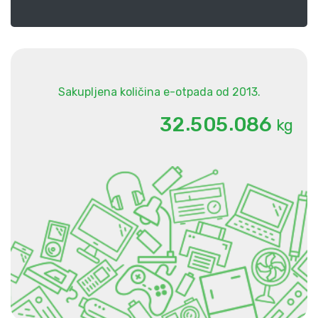
Sakupljena količina e-otpada od 2013.
.
.
3
2
5
0
5
0
8
6
kg