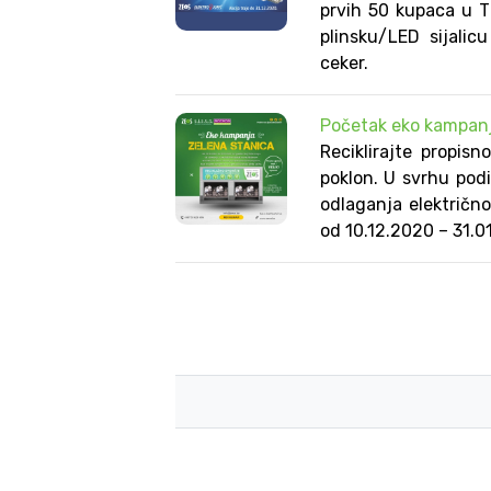
prvih 50 kupaca u T
plinsku/LED sijalic
ceker.
Početak eko kampanj
Reciklirajte propis
poklon. U svrhu podi
odlaganja električn
od 10.12.2020 – 31.0