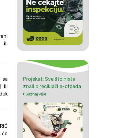
rani
ili
Projekat: Sve što niste
o sa
znali o reciklaži e-otpada
ili
 dok
Saznaj više
RIĆ
a će