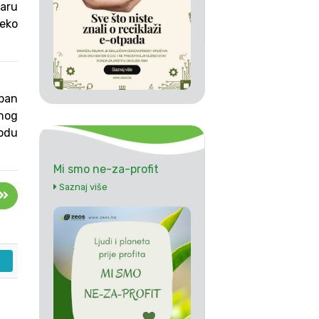
taru
 eko
upan
lnog
iodu
Mi smo ne-za-profit
Saznaj više