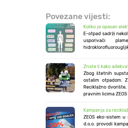
Povezane vijesti:
Koliko je opasan elek
E-otpad sadrži nekoli
usporivači plam
hidroklorofluorouglji
Znate li kako adekva
Zbog štetnih supsta
ostalim otpadom. Z
Reciklažno dvorište,
pravnim licima ZEOS 
Kampanja za reciklažu
ZEOS eko-sistem u 
d.o.o. provodi kampa