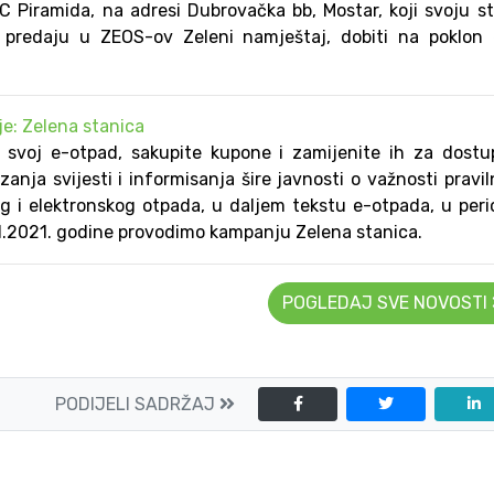
C Piramida, na adresi Dubrovačka bb, Mostar, koji svoju s
u predaju u ZEOS-ov Zeleni namještaj, dobiti na poklon
e: Zelena stanica
no svoj e-otpad, sakupite kupone i zamijenite ih za dost
zanja svijesti i informisanja šire javnosti o važnosti pravi
og i elektronskog otpada, u daljem tekstu e-otpada, u per
1.2021. godine provodimo kampanju Zelena stanica.
POGLEDAJ SVE NOVOSTI
PODIJELI SADRŽAJ