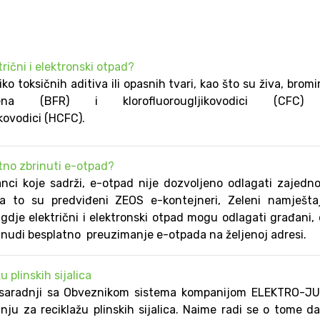
trični i elektronski otpad?
ko toksičnih aditiva ili opasnih tvari, kao što su živa, bromi
ena (BFR) i klorofluorougljikovodici (CFC) 
kovodici (HCFC).
tno zbrinuti e-otpad?
nci koje sadrži, e-otpad nije dozvoljeno odlagati zajedn
a to su predviđeni ZEOS e-kontejneri, Zeleni namještaj 
 gdje električni i elektronski otpad mogu odlagati građani,
nudi besplatno preuzimanje e-otpada na željenoj adresi.
 plinskih sijalica
saradnji sa Obveznikom sistema kompanijom ELEKTRO-JU
nju za reciklažu plinskih sijalica. Naime radi se o tome d